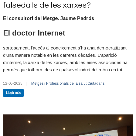
falsedats de les xarxes?
El consultori del Metge. Jaume Padrós
El doctor Internet
sortosament, l'accés al coneixement s'ha anat democratitzant
d'una manera notable en les darreres dècades. L'aparició
d'internet, la xarxa de les xarxes, amb les eines associades ha
permès que tothom, des de qualsevol indret del món i en tot
moment, pugui accedir a les fonts abans reservades només a
12-05-2025
|
Metges i Professionals de la salut
Ciutadans
minories expertes o privilegiades. Disposar d'informació ajuda a
l'empoderament personal, sens dubte. Però, sense una bona
Llegir més
formació conceptual i un mínim esperit crític que proporcionin
capacitat de comprensió i d'anàlisi i d'ús adequat de l'eina
informativa, aquesta es pot convertir paradoxalment en un
enemic.
En l'àmbit assistencial, els dispositius d'internet han estat i són