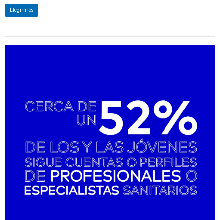
informació podeu posar-vos en contacte amb la secretaria
Llegir més
tècnica WMA.
Estem segurs que aquest canvi contribuirà a fer millor el segell
de WMA i beneficiarà tant desenvolupadors web, i permetrà
adaptar el segell WMA al disseny web, com als ciutadans i
professionals de la salut que, podran visualitzar inequívocament
la data de caducitat del segell.
Si el vostre web encara no disposa del segell acreditatiu WMA
podeu fer la sol·licitud en aquest
formulari.