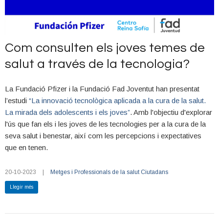
Com consulten els joves temes de
salut a través de la tecnologia?
La Fundació Pfizer i la Fundació Fad Joventut han presentat
l’estudi
“La innovació tecnològica aplicada a la cura de la salut.
La mirada dels adolescents i els joves”
. Amb l'objectiu d'explorar
l'ús que fan els i les joves de les tecnologies per a la cura de la
seva salut i benestar, així com les percepcions i expectatives
que en tenen.
L'estudi es basa en una enquesta realitzada a una mostra de
20-10-2023
|
Metges i Professionals de la salut
Ciutadans
1.504 joves entre 15 i 29 anys, realitzada entre maig i juny
Llegir més
d'aquest any 2023, i entrevistes i tallers amb experts i expertes
en tecnologia i salut.