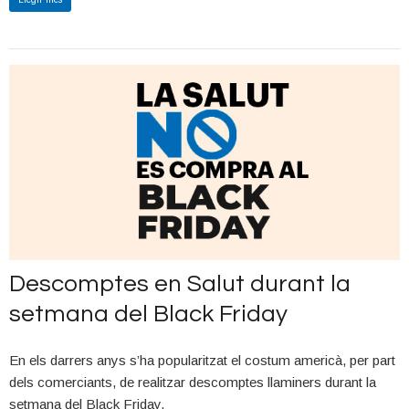
fonamentals per guiar el desenvolupament i la implementació
d'intel·ligència artificial de manera ètica i respectuosa amb les
persones.
Podeu consultar tota la informació a la web
https://www.diadeinternet.org/
Per a la comunitat
Web Mèdica Acreditada
, cada dia es el
#diadeinternet, aprofitem per posar el nostre gra de sorra i
difondre aquesta iniciativa.
Descomptes en Salut durant la
setmana del Black Friday
En els darrers anys s’ha popularitzat el costum americà, per part
dels comerciants, de realitzar descomptes llaminers durant la
setmana del Black Friday.