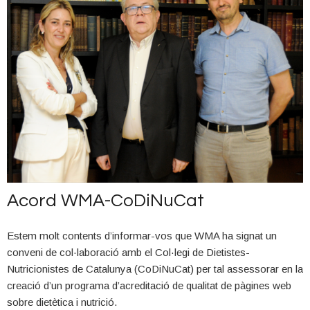
públic a tots els professionals que fan possible la continuïtat del
segell i va reiterar el compromís de WMA amb la qualitat de la
informació en salut a Internet.
Acord WMA-CoDiNuCat
Estem molt contents d’informar-vos que WMA ha signat un
conveni de col·laboració amb el Col·legi de Dietistes-
Nutricionistes de Catalunya (CoDiNuCat) per tal assessorar en la
creació d’un programa d’acreditació de qualitat de pàgines web
sobre dietètica i nutrició.