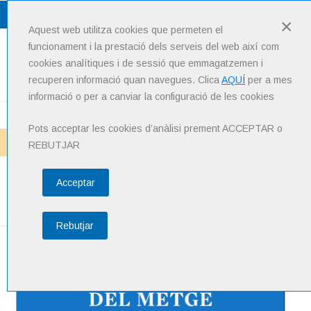
Lang
: Català
×
Aquest web utilitza cookies que permeten el
funcionament i la prestació dels serveis del web així com
cookies analítiques i de sessió que emmagatzemen i
Menu
recuperen informació quan navegues. Clica
AQUÍ
per a mes
informació o per a canviar la configuració de les cookies
Pots acceptar les cookies d’anàlisi prement ACCEPTAR o
Inici
Noticies
REBUTJAR
Acceptar
Noticies
Rebutjar