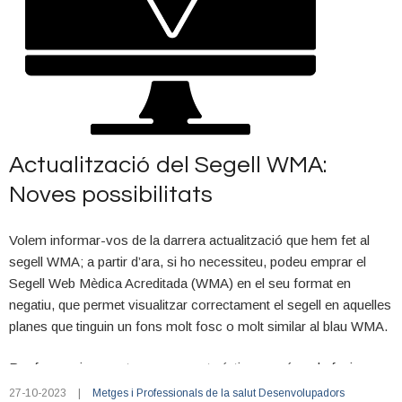
principis d’autonomia, beneficència, no maleficència i justícia.
Trobareu les nostres indicacions sobre publicitat dins del nostre
Document de
Principis de Bona Pràctica WMA recentment
actualitzat
.
Document de posició del CoMB en relació a la publicitat de
Actualització del Segell WMA:
l’activitat mèdica
Noves possibilitats
Volem informar-vos de la darrera actualització que hem fet al
segell WMA; a partir d’ara, si ho necessiteu, podeu emprar el
Segell Web Mèdica Acreditada (WMA) en el seu format en
negatiu, que permet visualitzar correctament el segell en aquelles
planes que tinguin un fons molt fosc o molt similar al blau WMA.
Per fer servir aquesta nova característica només cal afegir
paràmetre “
format=neg
” a la crida del segell. Per a més
27-10-2023
|
Metges i Professionals de la salut
Desenvolupadors