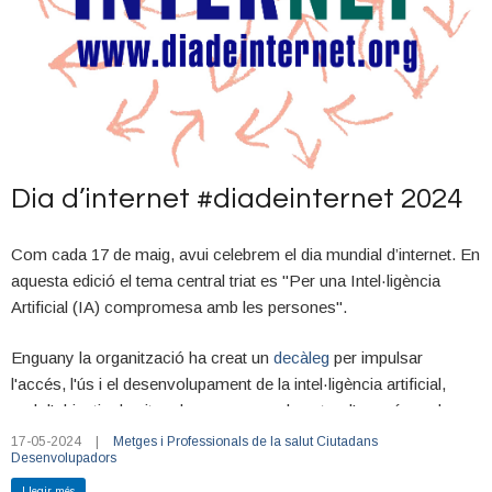
Dia d’internet #diadeinternet 2024
Com cada 17 de maig, avui celebrem el dia mundial d’internet. En
aquesta edició el tema central triat es "Per una Intel·ligència
Artificial (IA) compromesa amb les persones".
Enguany la organització ha creat un
decàleg
per impulsar
l'accés, l'ús i el desenvolupament de la intel·ligència artificial,
amb l'objectiu de situar les persones al centre d'un món cada
cop més digitalitzat.
17-05-2024
|
Metges i Professionals de la salut
Ciutadans
Desenvolupadors
Mitjançant aquest decàleg es volen establir els principis
Llegir més