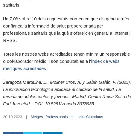
sanitaris.
Un 7,08 sobre 10 dels enquestats comenten que els genera més
confiança la informació de salut proporcionada per
professionals sanitaris que la què s'ofereix en general a Internet i
RRSS.
Totes les nostres webs acreditades tenen mínim un responsable
o col·laborador mèdic, i són consultables a l'
Índex de webs
mèdiques acreditades
.
Zaragozá Marquina, E., Moliner Cros, A. y Sabín Galán, F. (2023).
La innovación tecnológica aplicada al cuidado de la salud. La
mirada de adolescentes y jóvenes. Madrid: Centro Reina Sofía de
Fad Juventud. . DOI: 10.5281/zenodo.8378935
20-10-2023
|
Metges i Professionals de la salut
Ciutadans