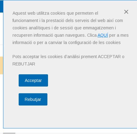
Lang
: Català
×
Aquest web utilitza cookies que permeten el
funcionament i la prestació dels serveis del web així com
cookies analítiques i de sessió que emmagatzemen i
Menu
recuperen informació quan navegues. Clica
AQUÍ
per a mes
informació o per a canviar la configuració de les cookies
Pots acceptar les cookies d’anàlisi prement ACCEPTAR o
Inici
Noticies
REBUTJAR
Com consulten els joves temes de salut a través de la tecnologia?
Acceptar
Com consulten els joves
Rebutjar
temes de salut a través de
la tecnologia?