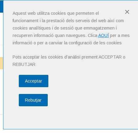
Lang
: Català
×
Aquest web utilitza cookies que permeten el
funcionament i la prestació dels serveis del web així com
cookies analítiques i de sessió que emmagatzemen i
Menu
recuperen informació quan navegues. Clica
AQUÍ
per a mes
informació o per a canviar la configuració de les cookies
Pots acceptar les cookies d’anàlisi prement ACCEPTAR o
Inici
Noticies
Actualització del Segell WMA: Noves possibilitats
REBUTJAR
Acceptar
Actualització del Segell
WMA: Noves possibilitats
Rebutjar