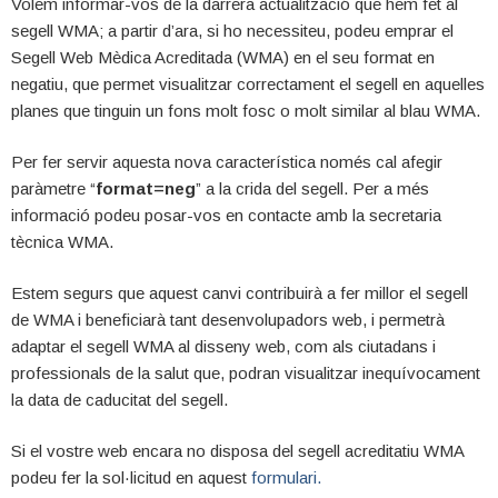
Volem informar-vos de la darrera actualització que hem fet al
segell WMA; a partir d’ara, si ho necessiteu, podeu emprar el
Segell Web Mèdica Acreditada (WMA) en el seu format en
negatiu, que permet visualitzar correctament el segell en aquelles
planes que tinguin un fons molt fosc o molt similar al blau WMA.
Per fer servir aquesta nova característica només cal afegir
paràmetre “
format=neg
” a la crida del segell. Per a més
informació podeu posar-vos en contacte amb la secretaria
tècnica WMA.
Estem segurs que aquest canvi contribuirà a fer millor el segell
de WMA i beneficiarà tant desenvolupadors web, i permetrà
adaptar el segell WMA al disseny web, com als ciutadans i
professionals de la salut que, podran visualitzar inequívocament
la data de caducitat del segell.
Si el vostre web encara no disposa del segell acreditatiu WMA
podeu fer la sol·licitud en aquest
formulari.