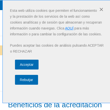
Lang
: Español
×
Esta web utiliza cookies que permiten el funcionamiento
y la prestación de los servicios de la web así como
cookies analíticas y de sesión que almacenan y recuperan
Menu
información cuando navegas. Clica
AQUÍ
para más
información o para cambiar la configuración de las cookies.
Puedes aceptar las cookies de anàlisis pulsando ACEPTAR
Inicio
Acredita
Beneficios y por qué acreditar
o RECHAZAR
Acceptar
Beneficios y por qué
acreditar
Rebutjar
Beneficios de la acreditación