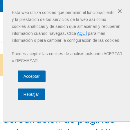
Lang
: Español
×
Esta web utiliza cookies que permiten el funcionamiento
y la prestación de los servicios de la web así como
cookies analíticas y de sesión que almacenan y recuperan
Menu
información cuando navegas. Clica
AQUÍ
para más
información o para cambiar la configuración de las cookies.
Puedes aceptar las cookies de anàlisis pulsando ACEPTAR
Inici
Noticias
o RECHAZAR
Resultados de la encuesta sobre la necesidad de acreditación de páginas
web en medicina estética
Acceptar
Resultados de la encuesta
Rebutjar
sobre la necesidad de
acreditación de páginas