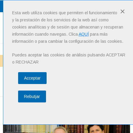
Lang
: Español
×
Esta web utiliza cookies que permiten el funcionamiento
y la prestación de los servicios de la web así como
cookies analíticas y de sesión que almacenan y recuperan
Menu
información cuando navegas. Clica
AQUÍ
para más
información o para cambiar la configuración de las cookies.
Puedes aceptar las cookies de anàlisis pulsando ACEPTAR
Inici
Noticias
Acuerdo WMA-CoDiNuCat
o RECHAZAR
Acceptar
Acuerdo WMA-CoDiNuCat
Rebutjar